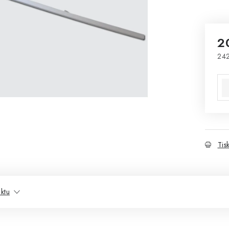
2
242
Mě
Tis
ktu