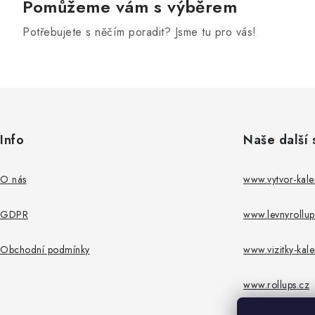
Pomůžeme vám s výběrem
Potřebujete s něčím poradit? Jsme tu pro vás!
Z
á
Info
Naše další 
p
a
O nás
www.vytvor-kale
t
GDPR
www.levnyrollu
í
Obchodní podmínky
www.vizitky-kale
www.rollups.cz