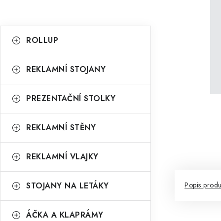
r
K
a
Přeskočit
ROLLUP
kategorie
a
n
t
n
REKLAMNÍ STOJANY
e
í
g
PREZENTAČNÍ STOLKY
p
o
a
r
REKLAMNÍ STĚNY
n
i
REKLAMNÍ VLAJKY
e
e
l
STOJANY NA LETÁKY
Popis produ
ÁČKA A KLAPRÁMY