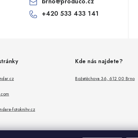
brno
@
produco.cz
+420 533 433 141
stránky
Kde nás najdete?
ndar.cz
Božetěchova 36, 612 00 Brno
p.com
ndare-fotoknihy.cz