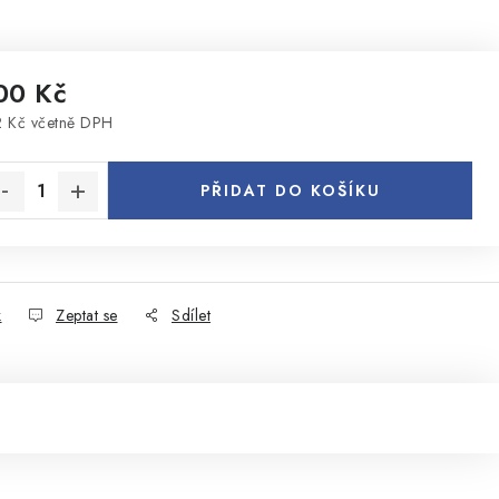
00 Kč
 Kč včetně DPH
rná cena:
PŘIDAT DO KOŠÍKU
k
Zeptat se
Sdílet