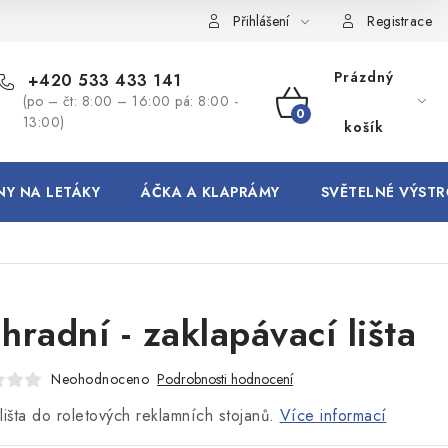
Přihlášení
Registrace
Prázdný
+420 533 433 141
(po – čt: 8:00 – 16:00 pá: 8:00 -
NÁKUPNÍ
13:00)
košík
KOŠÍK
NY NA LETÁKY
ÁČKA A KLAPRÁMY
SVĚTELNÉ VÝSTR
hradní - zaklapávací lišta
Neohodnoceno
Podrobnosti hodnocení
lišta do roletových reklamních stojanů.
Více informací