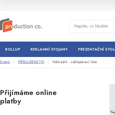
Přejít
na
obsah
ROLLUP
REKLAMNÍ STOJANY
PREZENTAČNÍ STOL
Domů
PŘÍSLUŠENSTVÍ
Náhradní - zaklapávací lišta
P
Přijímáme online
o
platby
s
t