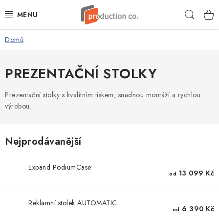
Přejít
Hleda
na
obsah
Domů
ROLLUP
REKLAMNÍ STOJANY
PREZENTAČNÍ STOLKY
PREZENTAČNÍ STOLKY
Prezentační stolky s kvalitním tiskem, snadnou montáží a rychlou
výrobou.
REKLAMNÍ STĚNY
Nejprodávanější
REKLAMNÍ VLAJKY
Expand PodiumCase
STOJANY NA LETÁKY
13 099 Kč
od
ÁČKA A KLAPRÁMY
Reklamní stolek AUTOMATIC
6 390 Kč
od