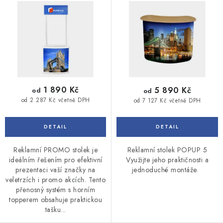
d
o
u
d
k
u
t
k
ů
t
ů
1 890 Kč
5 890 Kč
od
od
od 2 287 Kč včetně DPH
od 7 127 Kč včetně DPH
Reklamní PROMO stolek je
Reklamní stolek POPUP 5
ideálním řešením pro efektivní
Využijte jeho praktičnosti a
prezentaci vaší značky na
jednoduché montáže.
veletrzích i promo akcích. Tento
přenosný systém s horním
topperem obsahuje praktickou
tašku...