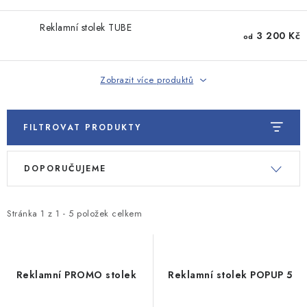
SVĚTELNÉ VÝSTRČE
Reklamní stolek TUBE
3 200 Kč
PŘÍSLUŠENSTVÍ
od
VÝPRODEJ
Zobrazit více produktů
KONTAKT
FILTROVAT PRODUKTY
O NÁS
V
Ř
DOPORUČUJEME
ý
a
p
z
i
e
Stránka
1
z
1
-
5
položek celkem
s
n
p
í
r
p
Reklamní PROMO stolek
Reklamní stolek POPUP 5
o
r