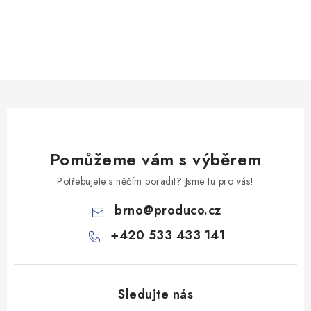
O
v
l
á
d
a
c
Pomůžeme vám s výběrem
í
p
Potřebujete s něčím poradit? Jsme tu pro vás!
r
brno
@
produco.cz
v
k
+420 533 433 141
y
v
ý
p