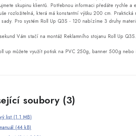
ujmete skupinu klientů. Potřebnou informaci předáte rychle a e
uše rozložitelná, která má konstantní výšku 200 cm. Praktická 
o sady. Pro systém Roll Up Q3S - 120 nabízíme 3 druhy materiá
sekund Vám stačí na montáž Reklamního stojanu Roll Up Q3S
oll
up
můžete využít
potisk na
PVC
250g
, banner
500g
nebo i
ející soubory (3)
ý list (1.1 MB)
 manuál (44 kB)