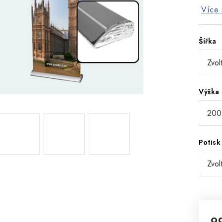
Více 
Šířka
Výška
Potisk
o