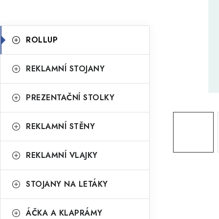
r
K
a
Přeskočit
ROLLUP
kategorie
a
n
t
n
REKLAMNÍ STOJANY
e
í
g
PREZENTAČNÍ STOLKY
p
o
a
r
REKLAMNÍ STĚNY
n
i
REKLAMNÍ VLAJKY
e
e
l
STOJANY NA LETÁKY
ÁČKA A KLAPRÁMY