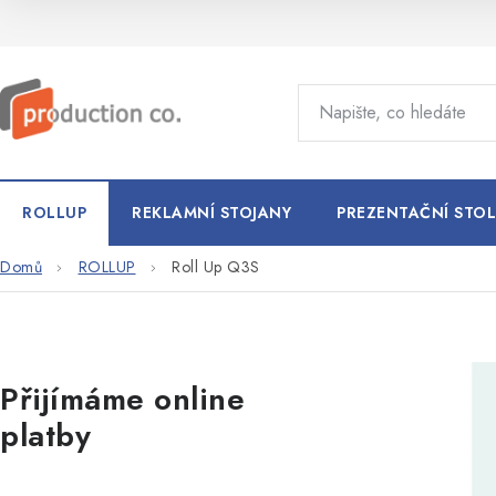
Přejít
na
obsah
ROLLUP
REKLAMNÍ STOJANY
PREZENTAČNÍ STOL
Domů
ROLLUP
Roll Up Q3S
P
Přijímáme online
o
platby
s
t