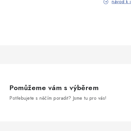
návod k i
Pomůžeme vám s výběrem
Potřebujete s něčím poradit? Jsme tu pro vás!
Z