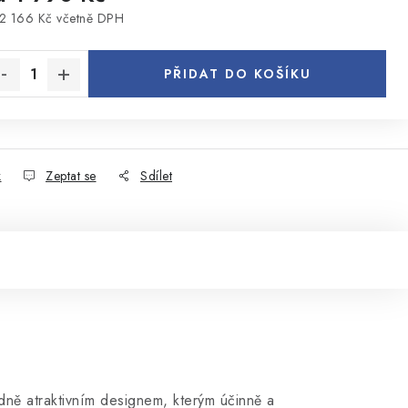
2 166 Kč
včetně DPH
rná cena:
PŘIDAT DO KOŠÍKU
k
Zeptat se
Sdílet
dně atraktivním designem, kterým účinně a