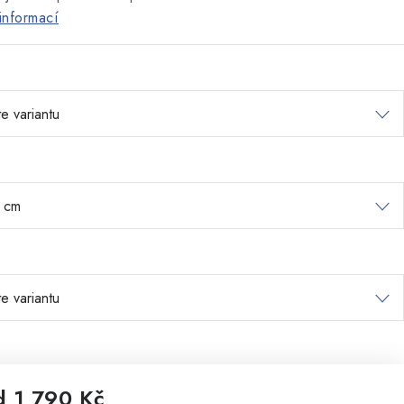
informací
d
1 790 Kč