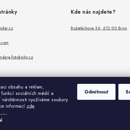
stránky
Kde nás najdete?
ndar.cz
Božetěchova 36, 612 00 Brno
p.com
ndare-fotoknihy.cz
zaci obsahu a reklam,
Odmítnout
S
 funkcí sociálních médií a
í návštěvnosti využíváme soubory
ce informací
zde
.
Copyright 2026
Produco
. Všechna práva vyhrazena.
Upravit nastavení cookies
Vytvořil Shoptet
í