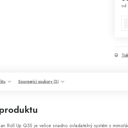
od
Mě
Tis
ktu
Související soubory (3)
 produktu
jan Roll Up Q3S je velice snadno ovladatelný systém s mimořá