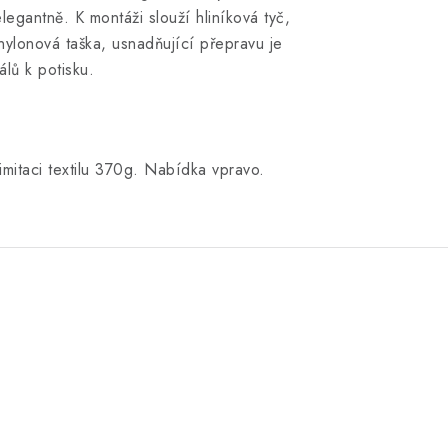
legantně. K montáži slouží hliníková tyč,
nylonová taška, usnadňující přepravu je
lů k potisku.
.
mitaci
textilu
370g
.
Nabídka
vpravo
.