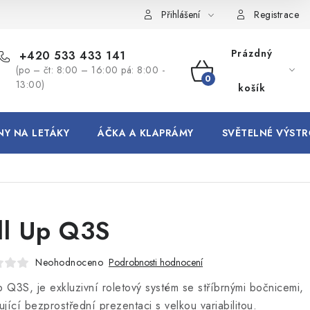
Přihlášení
Registrace
Prázdný
+420 533 433 141
(po – čt: 8:00 – 16:00 pá: 8:00 -
NÁKUPNÍ
13:00)
košík
KOŠÍK
NY NA LETÁKY
ÁČKA A KLAPRÁMY
SVĚTELNÉ VÝSTR
ll Up Q3S
Neohodnoceno
Podrobnosti hodnocení
p Q3S, je exkluzivní roletový systém se stříbrnými bočnicemi,
jící bezprostřední prezentaci s velkou variabilitou.