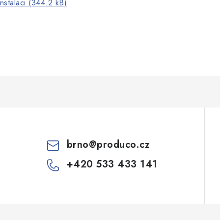
nstalaci (344.2 kB)
brno
@
produco.cz
+420 533 433 141